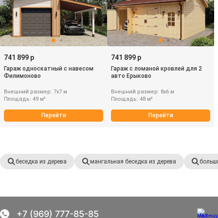
741 899 р
741 899 р
Гараж односкатный с навесом
Гараж с ломаной кровлей для 2
Филимоново
авто Ерыково
Внешний размер: 7х7 м
Внешний размер: 8х6 м
Площадь: 49 м²
Площадь: 48 м²
Перейти
Перейти
беседка из дерева
мангальная беседка из дерева
больш
+7 (969) 777-85-85