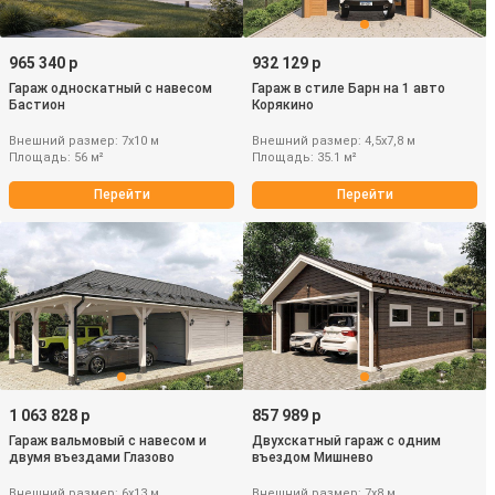
965 340 р
932 129 р
Гараж односкатный с навесом
Гараж в стиле Барн на 1 авто
Бастион
Корякино
Внешний размер: 7х10 м
Внешний размер: 4,5х7,8 м
Площадь: 56 м²
Площадь: 35.1 м²
Перейти
Перейти
1 063 828 р
857 989 р
Гараж вальмовый с навесом и
Двухскатный гараж с одним
двумя въездами Глазово
въездом Мишнево
Внешний размер: 6х13 м
Внешний размер: 7х8 м