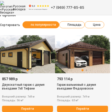
Русская
+7 (969) 777-85-85
беседка
Гаражи
по популярности
Площадь
Цена
Сортировать
857 989 р
793 114 р
Двухскатный гараж с двумя
Гараж вальмовый с двумя
въездами 7х8 Тифани
въездами Федоровское
Внешний размер: 7х8 м
Внешний размер: 7х9 м
Площадь: 56 м²
Площадь: 63 м²
Перейти
Перейти