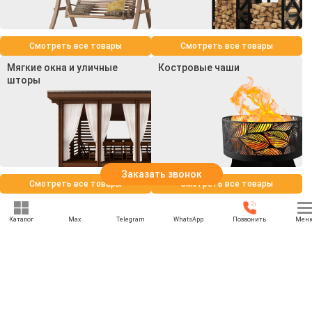
Смотреть все товары
Смотреть все товары
Мягкие окна и уличные
Костровые чаши
шторы
Заказать звонок
Смотреть все товары
Смотреть все товары
Каталог
Max
Telegram
WhatsApp
Позвонить
Мен
+7 (969) 777-85-85
rbesedka@gmail.com