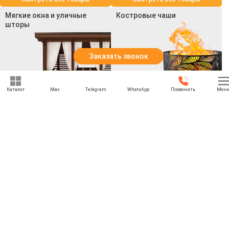
Мягкие окна и уличные
Костровые чаши
шторы
Заказать звонок
Каталог
Max
Telegram
WhatsApp
Позвонить
Мен
Смотреть все товары
Смотреть все товары
+7 (969) 777-85-85
rbesedka@gmail.com
Написать директору