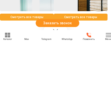
Смотреть все товары
Смотреть все товары
Заказать звонок
Каталог
Max
Telegram
WhatsApp
Позвонить
Мен
+7 (969) 777-85-85
rbesedka@gmail.com
Написать директору
Рязань
г. Рязань, Окружная дорога, 185 км, стр. 6а
Отдел продаж: 09:00 — 21:00